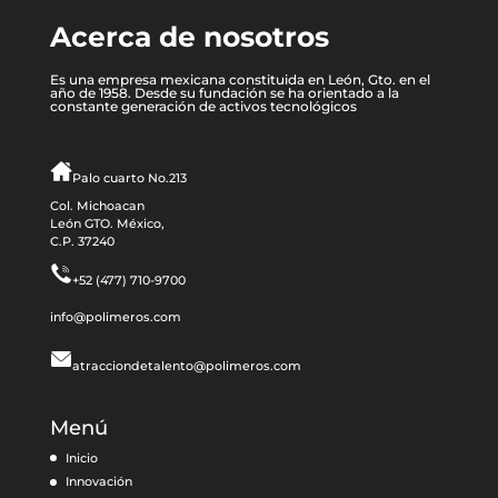
Acerca de nosotros
Es una empresa mexicana constituida en León, Gto. en el
año de 1958. Desde su fundación se ha orientado a la
constante generación de activos tecnológicos
Palo cuarto No.213
Col. Michoacan
León GTO. México,
C.P. 37240
+52 (477) 710-9700
info@polimeros.com
atracciondetalento@polimeros.com
Menú
Inicio
Innovación